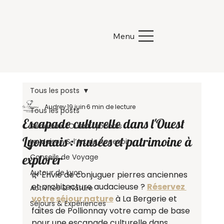
Menu
Tous les posts
Audrey
19 juin
6 min de lecture
Tous les posts
Escapade culturelle dans l'Ouest
Découvrir l’Ouest Lyonnais
Lyonnais : musées et patrimoine à
La Maison & l’Art de Recevoir
explorer
Conseils de Voyage
Autour de Lyon
🌿 Envie de conjuguer pierres anciennes 
et architecture audacieuse ? 
Réservez 
Activités & Nature
votre séjour nature
 à La Bergerie et 
Séjours & Expériences
faites de Pollionnay votre camp de base 
pour une escapade culturelle dans 