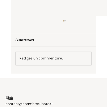
Commentaires
Rédigez un commentaire...
Séjour gastronomique autour de Lyon : marchés,
producteurs et saveurs du terroir
Mail
contact@chambres-hotes-