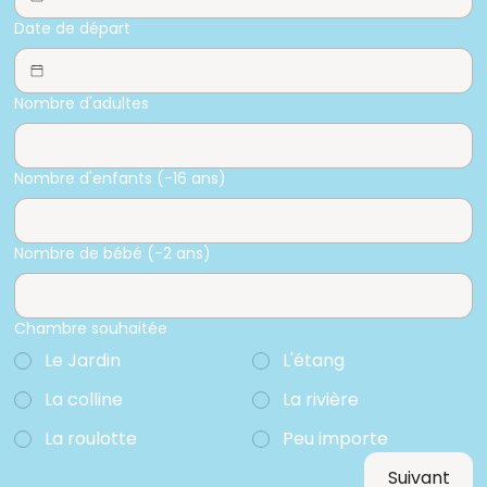
Date de départ
Nombre d'adultes
Nombre d'enfants (-16 ans)
Nombre de bébé (-2 ans)
Chambre souhaitée
Le Jardin
L'étang
La colline
La rivière
La roulotte
Peu importe
Suivant