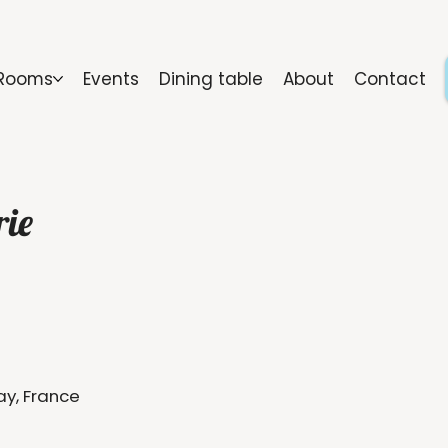
Rooms
Events
Dining table
About
Contact
rie
ay, France