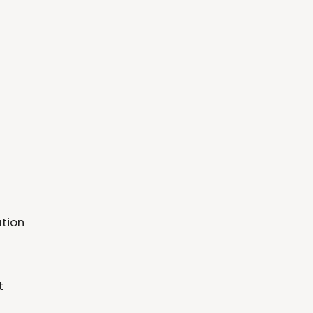
tion
t